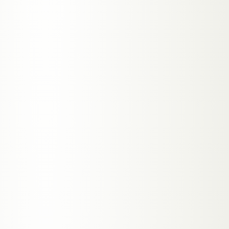
−38%
weniger No-Shows bei Praxen mit
automatischer Termin-Erinnerung. Bei 30
Terminen pro Tag sind das 11 Patienten die
tatsächlich kommen.
●
SPO2
LIVE
4,2 Sek.
braucht ein Patient um zu entscheiden ob er
einen Termin bucht — oder die nächste Praxis
aufmacht.