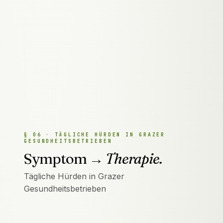
Website online ist?
Brauche ich eine Website wenn ich eh
auf docfinder.at bin?
→
§
06
·
TÄGLICHE HÜRDEN IN GRAZER
GESUNDHEITSBETRIEBEN
Symptom →
Therapie.
Tägliche Hürden in Grazer
Gesundheitsbetrieben