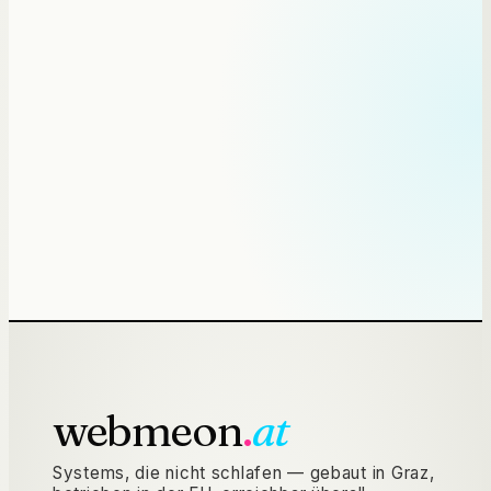
Das Telefon läutet, während
das
Wartezimmer voll ist.
Zwischen 7:30 und 9:00 kommen die meisten Anrufe —
genau dann, wenn die Assistenz am Tresen gebraucht
wird. Ein KI-Telefonassistent nimmt jeden Anruf an,
bucht Termine im Kalender und erkennt Notfälle, statt
sie zu verwalten.
→
FÜR ORDINATIONEN
webmeon
.
at
Systems, die nicht schlafen — gebaut in Graz,