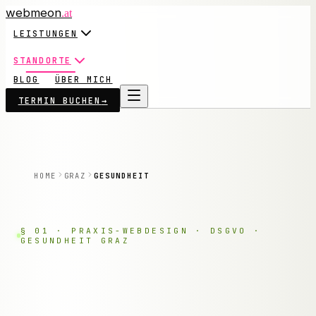
webmeon
.at
LEISTUNGEN
STANDORTE
BLOG
ÜBER MICH
TERMIN BUCHEN
→
HOME
GRAZ
GESUNDHEIT
§ 01 · PRAXIS-WEBDESIGN · DSGVO ·
GESUNDHEIT GRAZ