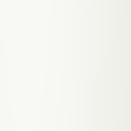
beantwortet deine Website sofort und ohne
dass jemand ans Telefon muss
'Zahnarzt Graz Geidorf', 'Hautarzt
Eggenberg', 'Kinderarzt St. Peter' — deine
Praxis erscheint dort wo Patienten in deiner
Nähe suchen
Neue Patienten sehen dein Team, deine
Praxis, deine Spezialisierung bevor sie
reinkommen — der erste Eindruck steht,
bevor die Tür aufgeht
//
WEBDESIGN
· FAQ
Was kostet eine Praxis-Website in Graz?
Wie lange dauert es bis meine Praxis-