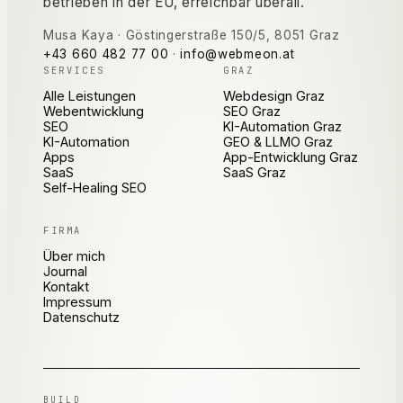
betrieben in der EU, erreichbar überall.
Musa Kaya
·
Göstingerstraße 150/5
,
8051
Graz
+43 660 482 77 00
·
info@webmeon.at
SERVICES
GRAZ
Alle Leistungen
Webdesign Graz
Webentwicklung
SEO Graz
SEO
KI-Automation Graz
KI-Automation
GEO & LLMO Graz
Apps
App-Entwicklung Graz
SaaS
SaaS Graz
Self-Healing SEO
FIRMA
Über mich
Journal
Kontakt
Impressum
Datenschutz
BUILD