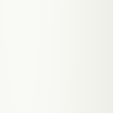
die auf dem Smartphone nicht richtig lädt,
Ordinationszeiten die vielleicht stimmen, und
ein Kontaktformular das nie beantwortet wird.
In Graz, wo 60.000 Studierende einen neuen
Hausarzt suchen und die Med Uni jedes Jahr
frische Fachärzte auf den Markt bringt,
entscheidet deine Website ob der Patient
anruft oder zum nächsten Treffer scrollt.
// VORTEILE FÜR DEINE BRANCHE
Patienten buchen Termine um 23 Uhr, nicht
nur während deiner Ordinationszeiten — weil
die Website es kann und du morgens eine
volle Liste hast
Kassenarzt oder Wahlarzt — die Frage die
90% der Grazer Patienten zuerst stellen,