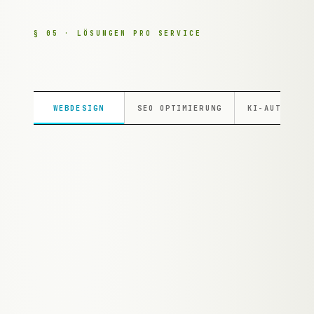
§ 05 · LÖSUNGEN PRO SERVICE
WEBDESIGN
SEO OPTIMIERUNG
KI-AUTOMATI
Deine Praxis hat 5 Sterne auf
Google. Aber deine Website
sieht aus wie 2015.
73% der Grazer Patienten googeln ihren Arzt
bevor sie zum Hörer greifen. Die anderen
27% kommen per Empfehlung — und
googeln danach trotzdem, um sich zu
vergewissern. Was sie bei dir finden: eine Seite