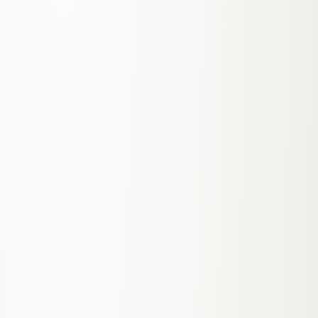
Telefon muss
3
.
'Zahnarzt Graz Geidorf', 'Hautarzt
Eggenberg', 'Kinderarzt St. Peter'
1×TGL.
— deine Praxis erscheint dort wo
Patienten in deiner Nähe suchen
4
.
Neue Patienten sehen dein Team,
deine Praxis, deine
1×TGL.
Spezialisierung bevor sie
reinkommen — der erste Eindruck
steht, bevor die Tür aufgeht