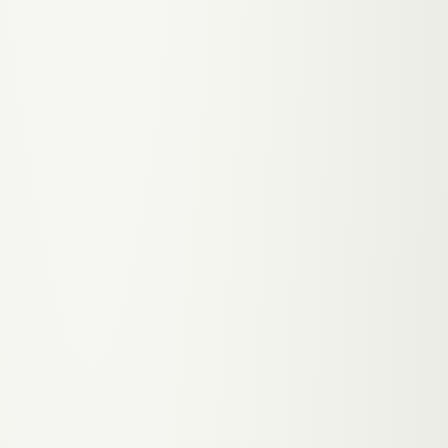
sich für dich.
↓ SYMPTOM
Du verlierst jede Woche 3-
4 Patienten an No-Shows.
Die haben vergessen dass
sie einen Termin haben.
Oder es war ihnen zu
mühsam abzusagen.
↑ THERAPIE
Automatische Termin-
Erinnerung per SMS oder E-
Mail, 24 Stunden vorher.
Dazu ein Klick-zum-
Absagen-Link. Das
reduziert No-Shows um
38% — bei 30 Terminen pro
Tag sind das 2 Patienten
mehr die tatsächlich