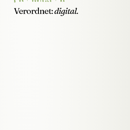
§
04
·
VORTEILE · RX
Verordnet:
digital.
℞ Rezept
GESUNDHEIT
·
GRAZ
1
.
Patienten buchen Termine um 23
Uhr, nicht nur während deiner
1×TGL.
Ordinationszeiten — weil die
Website es kann und du morgens
eine volle Liste hast
2
.
Kassenarzt oder Wahlarzt — die
Frage die 90% der Grazer
1×TGL.
Patienten zuerst stellen,
beantwortet deine Website sofort
und ohne dass jemand ans