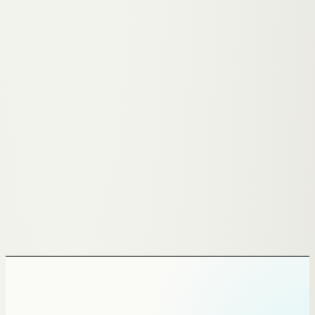
→
ERSTGESPRÄCH
→
ZURÜCK ZU
GRAZ
§ · KI-TELEFONASSISTENT · GESUNDHEIT