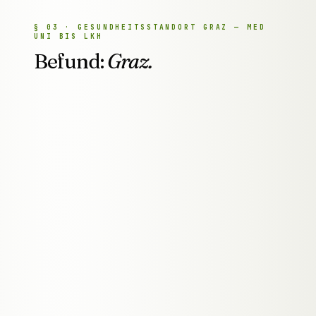
§
03
·
GESUNDHEITSSTANDORT GRAZ — MED
UNI BIS LKH
Befund:
Graz.
● PATIENTENAKTE
ID.
GRAZ
Gesundheit
ANAMNESE
Graz, Steiermark
REGION
Arztpraxen &
TYP
Gesundheitsbetriebe
Online ranking · stabil
STATUS