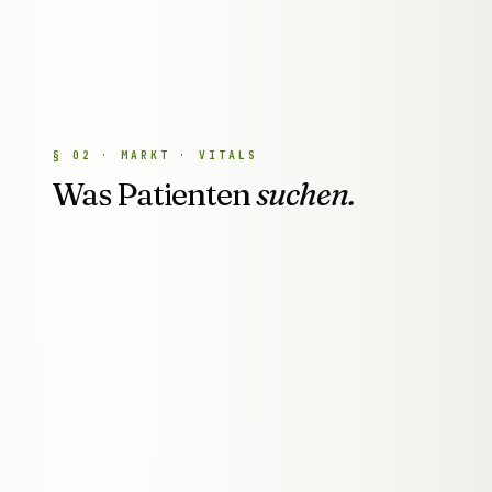
§
02
·
MARKT · VITALS
Was Patienten
suchen.
●
BPM
LIVE
Erst googeln
Die meisten Patienten suchen ihren Arzt online,
bevor sie anrufen. Und wer per Empfehlung
kommt, googelt danach trotzdem.
●
BP
LIVE