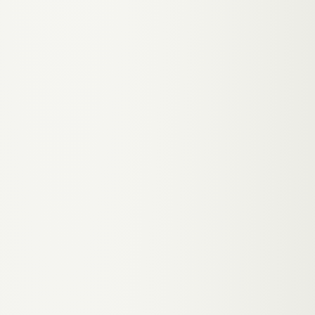
kommen.
↓ SYMPTOM
Über 50.000 Grazer
Studierende brauchen einen
Arzt. Sie sind gesund, jung,
digital — und loyal wenn die
Erfahrung stimmt. Aber sie
finden dich nicht, weil du
online unsichtbar bist.
↑ THERAPIE
Mobile-first Website mit
Online-Terminbuchung und
klarer Kassen-Info.
Studierende buchen nicht
telefonisch — sie buchen
auf dem Handy zwischen
zwei Vorlesungen. Wer das
anbietet, gewinnt Patienten
die 5-6 Jahre bleiben.