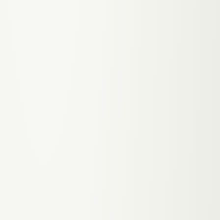
↓ SYMPTOM
Deine Praxis steht auf
docfinder.at — zusammen
mit 200 anderen Ärzten.
Patienten scrollen,
vergleichen, und am Ende
rufen sie den an dessen
Website am
vertrauenswürdigsten
aussieht.
↑ THERAPIE
Eine eigene Praxis-Website
die nicht nur auflistet was
du machst, sondern zeigt
wer du bist. Team-Fotos,
Spezialisierungen, echte
Google-Bewertungen
eingebettet. Der Patient
entscheidet sich bevor er
anruft — und er entscheidet