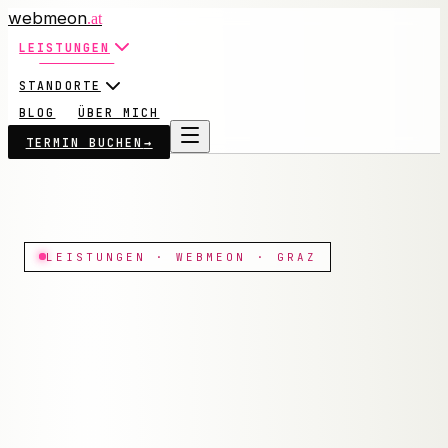
webmeon
.at
LEISTUNGEN
STANDORTE
BLOG
ÜBER MICH
TERMIN BUCHEN
→
LEISTUNGEN · WEBMEON · GRAZ