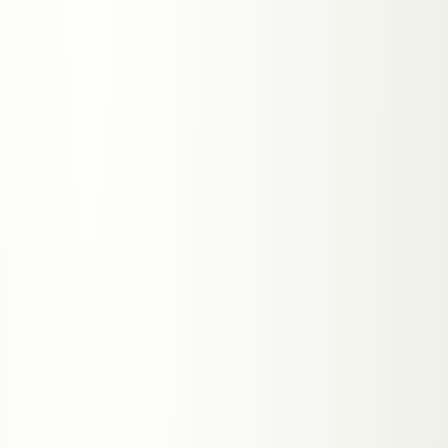
02
SELF-HEALING STATT PDF-REPORT
SEO-Optimierung
Rankings, die 24/7 überwacht werden und
sich selbst reparieren. Programmatic Local
SEO für hunderte Landingpages.
→
Ranking-Monitoring rund um die Uhr
→
Content-Refresh & Auto-Re-Indexierung
→
Local SEO für Graz & die Steiermark
ab 39 €/Monat
MEHR ERFAHREN
03