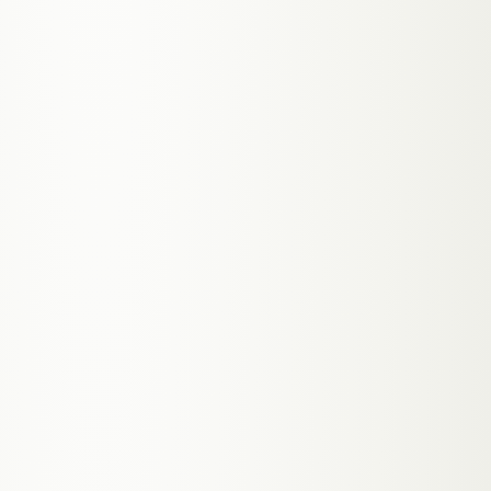
→
Multi-Tenant-Architektur, skalierbar
→
Stripe-Abos, Trials & Rollen
→
MVP in 6–10 Wochen
ab 8.000 €
MEHR ERFAHREN