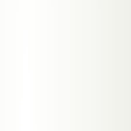
→
KOSTENLOSES ERSTGESPRÄCH
→
LEISTUNGEN ANSEHEN
WEBMEON · ARCHITEKTUR
5 SYSTEME · ONLINE
webentwicklung
sys.01
READY
seo-optimierung
sys.02
READY
ki-automation
sys.03
READY
app-entwicklung
sys.04
READY