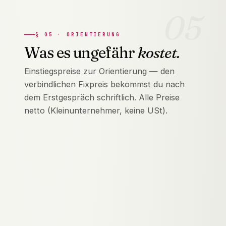
05
§
05
·
ORIENTIERUNG
Was es ungefähr
kostet.
Einstiegspreise zur Orientierung — den
verbindlichen Fixpreis bekommst du nach
dem Erstgespräch schriftlich. Alle Preise
netto (Kleinunternehmer, keine USt).
LEISTUNG
EINSTIEG
MODELL
Webentwicklung
ab 1.500 €
Fixpreis-Pak
SEO / Self-
ab 39 €/Monat
Abo · kündb
Healing