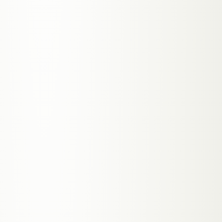
Eine KI-Stimme, die Anrufe annimmt, wenn
du nicht kannst: Termine buchen,
Kundendaten erfassen, Auskunft geben —
rund um die Uhr.
→
Nimmt jeden Anruf an, auch nachts
→
Bucht direkt in deinen Kalender
→
Natürliche Stimme, DSGVO-konform
ab 149 €/Monat
MEHR ERFAHREN
05
BUCHUNGS-APPS & PWAS
App-Entwicklung
Installierbare Apps für Dienstleister —
Buchung, Erinnerungen, Kundenverwaltung.