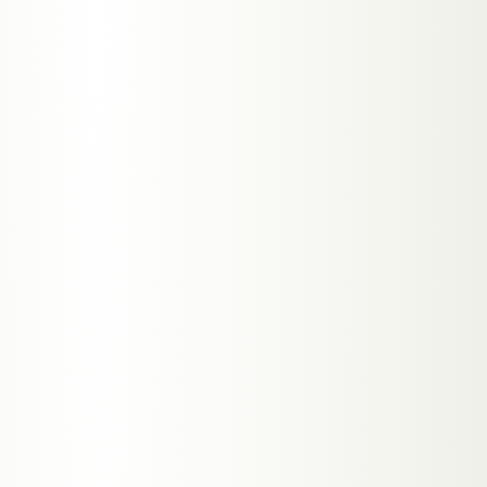
01
CUSTOM-CODED MIT NEXT.JS
Webentwicklung
High-Performance-Websites ohne
WordPress. Jede Zeile Code gehört dir —
schnell, SEO-stark und gebaut, um zu
skalieren.
→
Sub-1s Ladezeit, Core Web Vitals grün
→
Server-Side Rendering für perfektes SEO
→
100% dein Code, kein Vendor Lock-in
ab 1.500 €
MEHR ERFAHREN