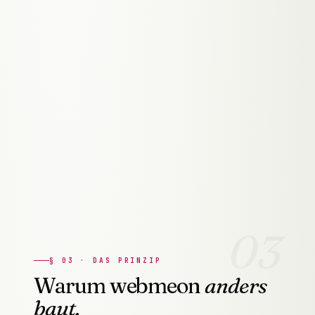
SICHTBAR IN CHATGPT
GEO & LLMO
Generative Engine Optimization —
gefunden werden in den Antworten von
ChatGPT, Perplexity & Google AI.
DISZIPLIN ANSEHEN
03
§
03
·
DAS PRINZIP
Warum webmeon
anders
baut.