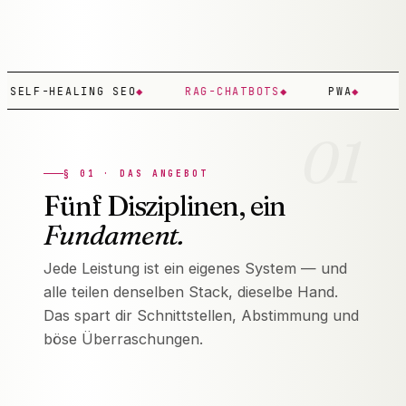
saas
sys.05
READY
EALING SEO
◆
RAG-CHATBOTS
◆
PWA
◆
SUPABASE
01
§
01
·
DAS ANGEBOT
Fünf Disziplinen, ein
Fundament.
Jede Leistung ist ein eigenes System — und
alle teilen denselben Stack, dieselbe Hand.
Das spart dir Schnittstellen, Abstimmung und
böse Überraschungen.