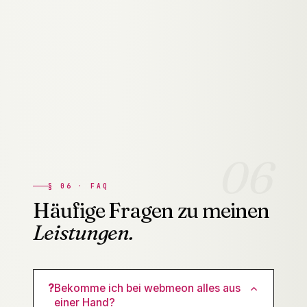
Setup ab 790
+ ab 79
KI-Automation
€
€/Monat
App-Entwicklung
ab 4.000 €
Projekt
SaaS-
Projekt +
ab 8.000 €
Entwicklung
Betrieb
06
§
06
·
FAQ
Häufige Fragen zu meinen
Leistungen.
?
Bekomme ich bei webmeon alles aus
einer Hand?