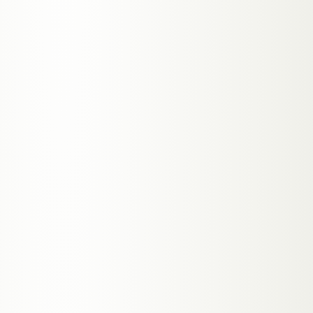
DEIN DIGITALER MITARBEITER
KI-Automation
Ein KI-Agent, der deine Website kennt,
Leads qualifiziert und Termine bucht. Alle
Daten bleiben bei dir — kein SaaS.
→
RAG-Chatbot auf deine Inhalte trainiert
→
Lead-Scoring & Terminbuchung im Chat
→
Daten in deiner eigenen Datenbank
Setup ab 790 €
MEHR ERFAHREN
04
AIRA GEHT ANS TELEFON
KI-Telefonassistent