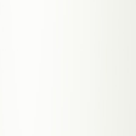
Mit deinem Branding, unter deiner Kontrolle.
→
PWA installierbar ohne App-Store
→
Online-Buchung 24/7, weniger No-Shows
→
Native iOS & Android in Planung
ab 4.000 €
MEHR ERFAHREN
06
DEIN EIGENES SOFTWARE-PRODUKT
SaaS-Entwicklung
Von der Idee zum fertigen SaaS: Multi-
Tenant, Stripe-Billing, User-Management.
Ein eigenständiges Produkt mit Abo-
Modell.