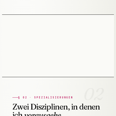
● EINE ARCHITEKTUR · FÜNF SYSTEME
Alles wächst aus einem Fundament — gebaut
von einer Hand.
02
§
02
·
SPEZIALISIERUNGEN
Zwei Disziplinen, in denen
ich
vorausgehe.