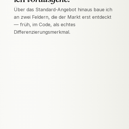
Über das Standard-Angebot hinaus baue ich
an zwei Feldern, die der Markt erst entdeckt
— früh, im Code, als echtes
Differenzierungsmerkmal.
PIONIER IN ÖSTERREICH
Self-Healing SEO
SEO, das sich selbst repariert — direkt in
den Code deiner Website gebaut, nicht nur
ein externes Tool.
DISZIPLIN ANSEHEN