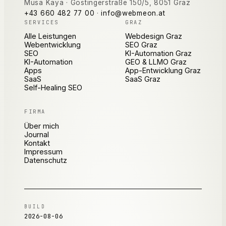
Musa Kaya
·
Göstingerstraße 150/5
,
8051
Graz
+43 660 482 77 00
·
info@webmeon.at
SERVICES
GRAZ
Alle Leistungen
Webdesign Graz
Webentwicklung
SEO Graz
SEO
KI-Automation Graz
KI-Automation
GEO & LLMO Graz
Apps
App-Entwicklung Graz
SaaS
SaaS Graz
Self-Healing SEO
FIRMA
Über mich
Journal
Kontakt
Impressum
Datenschutz
BUILD
2026-08-06