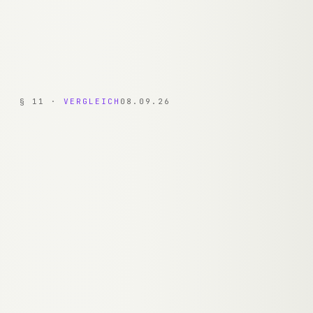
§
11
·
VERGLEICH
08.09.26
Antworten
Generisch, FAQ-basiert
Kontextbewusst, RAG-basiert
Lead-Scoring