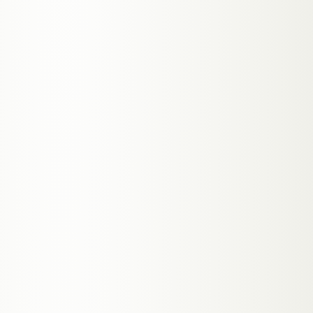
TYPISCH
BLOGS · PUBLISHER · CONTENT-TEAMS
A.05
ANALYST
⌕
Research-Agent
Recherchiert Themen, fasst lange PDFs
zusammen, findet Zusammenhänge in deinen
Daten — bereitet dir Entscheidungs-Briefings vor.
TYPISCH
BERATER:INNEN · KANZLEIEN ·
ANALYST:INNEN
A.06
OPS / BACK-OFFICE
▤
Dokument-Agent
Extrahiert Daten aus Rechnungen, Formularen,
Verträgen. Schreibt direkt in dein System —