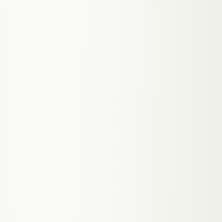
Jeder Agent seine Abteilung. Alle vernetzt über eine
gemeinsame Wissensbasis.
WEBMEON OFFICE
· FLOORPLAN · ISO-01
⛶ VERGRÖSSERN