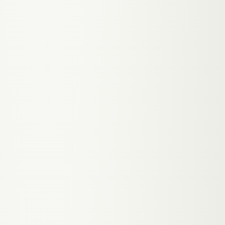
HOT
≥ 80 Pts
WARM
40 – 79 Pts
COLD
< 40 Pts