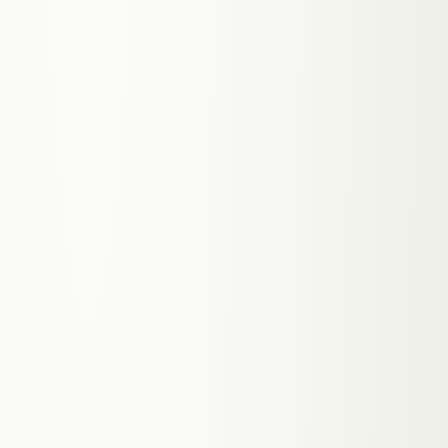
AUSFALL
~28 Tage Urlaub + Krankheit
0 Tage
KÜNDIGUNG
jederzeit möglich
bleibt — das Wissen auch
NEUE ROLLE
Recruiting · Wochen bis Monate
Setup in Tagen