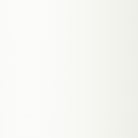
FIXKOSTEN
3.750 – 5.400 € / Monat
ab 79 € / Monat
VERFÜGBAR
40 h · Mo–Fr · bis 17 Uhr
168 h · 24/7 · auch nachts