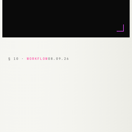
§
10
·
WORKFLOW
08.09.26
STEP.
01