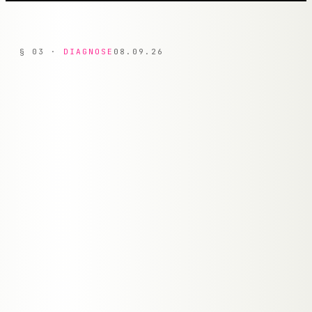
§
03
·
DIAGNOSE
08.09.26
Kontaktformular ist ein schwarzes Loch —
✕
niemand qualifiziert Leads
Antwortzeit von 2+ Tagen — der Lead hat längst
✕
woanders gekauft
Standard-Chatbots antworten generisch und
✕
nerven mehr als sie helfen