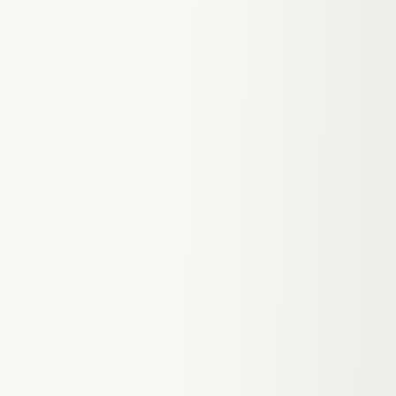
Zum KI-Telefonassistenten
CHAT MIT AIRA ÖFFNEN
→
AIRA AM TELEFON