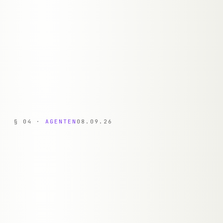
kein Calendly nötig
Content-Pipeline: KI generiert Blog-Drafts, Meta-
›
Descriptions, Alt-Texte
Alle Daten in deiner Supabase-Datenbank —
›
kein SaaS-Drittanbieter
§
04
·
AGENTEN
08.09.26