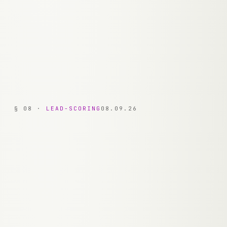
Prozessbeschreibungen werden als Embeddings
gespeichert. Der Bot wird schlauer je mehr
Content du hast.
§
08
·
LEAD-SCORING
08.09.26