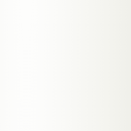
TYPISCH
DIENSTLEISTER · AGENTUREN · B2B-
SAAS
A.03
CUSTOMER CARE
◈
Support-Bot
Beantwortet Kundenfragen 24/7 aus deiner
Knowledge Base. Eskaliert nur, wenn es wirklich
nötig ist — du gewinnst Tickets zurück.
TYPISCH
E-COMMERCE · SAAS · ONLINE-SERVICES
A.04
WRITER / EDITOR
✎
Content-Agent
Generiert Blog-Drafts mit deinem Schreibstil,
Meta-Descriptions, Alt-Texte und interne
Linkvorschläge. Du reviewst, publizierst.