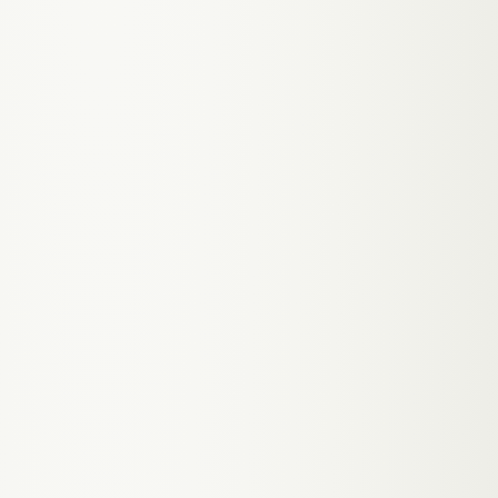
Lead Scoring
Jeder Besucher wird automatisch qualifiziert:
Budget, Timeline, Anforderungen. Hot Leads (80+
Score) bekommen sofort einen Terminvorschlag.
Cold Leads eine E-Mail-Sequenz.
F.
03
Auto-Booking
Der Chatbot checkt deinen Kalender und bucht
Termine direkt im Gespräch. Eigenes
Buchungssystem in Supabase — kein Calendly,
keine monatlichen Kosten.
F.
04