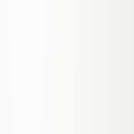
SCENE
S.02
OHNE
IHN
3 Stunden am Tag im Helpdesk.
Jede dritte Kundenfrage ist dieselbe: Lieferzeit,
Rückgabe, Login, Rechnung. Support-Bot
beantwortet sie aus deinen Docs, eskaliert nur
wenn's wirklich Mensch braucht. Du gewinnst den
Nachmittag zurück.
Content-Agent
SCENE
S.03
OHNE
SIE
Zwei Blog-Posts im Monat. Statt acht.
Draft generieren, Meta-Description, Alt-Tags,
interne Links — sie macht die 80% Routine. Du
reviewst, drückst publish. Der Content-Output
vervierfacht sich, ohne dass du eine Minute länger
am Schreibtisch sitzt.