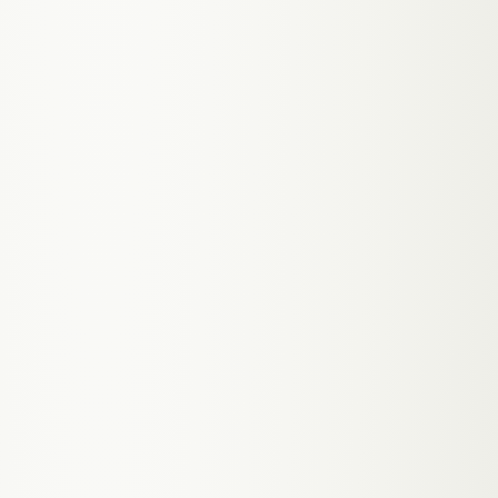
Vercel
QUERY
Scope
Iteration
Tiers
Stack
Next.js
Zahlung
SEO
Hosting
Kontakt
Structured Data
Edge
CHUNKS
0
DIMENSION
1536
HIT-RATE
94%
LATENZ
~180MS
ONLINE
Aira
KI-ASSISTENTIN · KLICK MICH