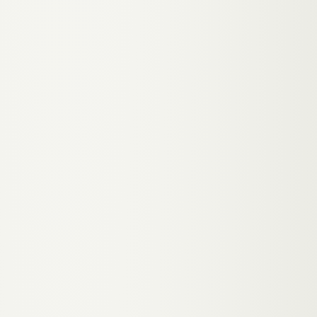
Nicht vorhanden
Automatisch (Hot/Warm/Cold)
Terminbuchung
Calendly-Link
Direkt im Chat
Daten
Beim Anbieter (SaaS)
In deiner Datenbank
Kosten