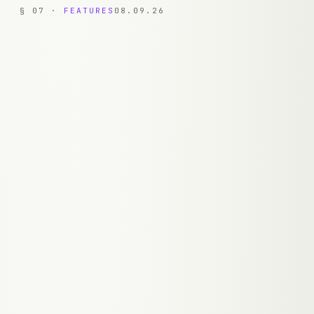
§
07
·
FEATURES
08.09.26
F.
01
RAG Chatbot
Vektor-basierte semantische Suche (pgvector)
über deine gesamte Knowledge Base. Der Bot
antwortet basierend auf deinem Content —
präzise, kontextbewusst, nie halluzinierend.
F.
02