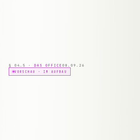
weniger manuelles Abtippen.
TYPISCH
BUCHHALTUNG · HR · LEGAL ·
OPERATIONS
§
04.5
·
DAS OFFICE
08.09.26
VORSCHAU · IM AUFBAU