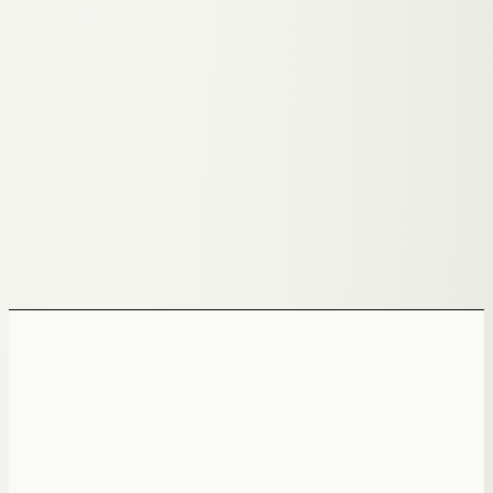
29-299 EUR/Monat
Einmalig (eigenes System)
Anpassbarkeit
Theme-Farbe ändern
100% custom (Code-Level)
● KI-AUTOMATION · AIRA
Systeme, die mitdenken.