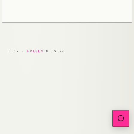
§
12
·
FRAGEN
08.09.26
Kann der Bot wirklich meine Website
+
Q.
01
verstehen?
Was wenn der Bot falsche Antworten gibt?
+
Q.
02
Wie teuer sind die OpenAI-Kosten?
+
Q.
03