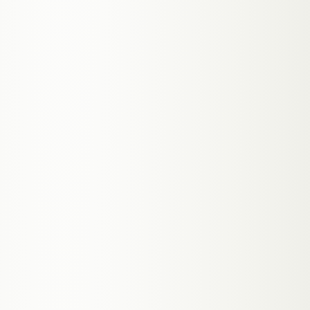
Lead-Agent
SCENE
S.01
OHNE
IHN
12 Anfragen pro Monat, die niemand
beantwortet.
Jemand füllt um 21:45 das Formular aus. Ohne ihn
wartet die Nachricht bis 9 Uhr. Bis dahin hat der
Interessent drei Mitbewerber angeschrieben. Mit
ihm: Chat öffnet sich, qualifiziert, bucht den
Termin.
Support-Bot