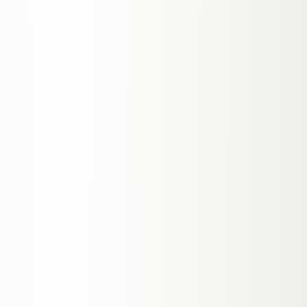
Content-Erstellung ist manuell, langsam und
✕
teuer
Alle Daten liegen bei Drittanbietern (Crisp,
✕
Intercom, HubSpot)
Kein Lead-Scoring — du behandelst 50 EUR und
✕
50.000 EUR Leads gleich
RAG-Chatbot der deine gesamte Website als
›
Knowledge Base nutzt
Antworten in Sekunden — nicht Tagen. Präzise,
›
nicht generisch
Lead-Scoring: Hot, Warm, Cold basierend auf
›
Budget und Timeline
Automatische Terminbuchung direkt im Chat —
›