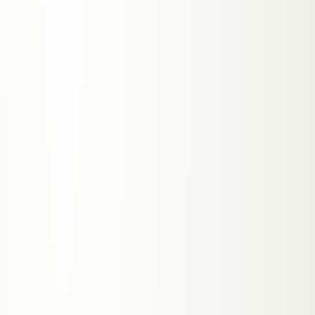
A.01
PHONE ASSISTANT
☎
Tele-Bot
Nimmt Anrufe entgegen, beantwortet häufige
Fragen, nimmt Termine und leitet kritische Anrufe
intelligent weiter.
TYPISCH
ORDINATION · KANZLEI · BÜRO ·
HANDWERK
ZUM KI-TELEFONASSISTENTEN
→
A.02
WEB SALES
◎
Lead-Agent
Qualifiziert Besucher auf der Website in Echtzeit
— Budget, Timeline, Intent. Schickt Hot-Leads
direkt in den Kalender.