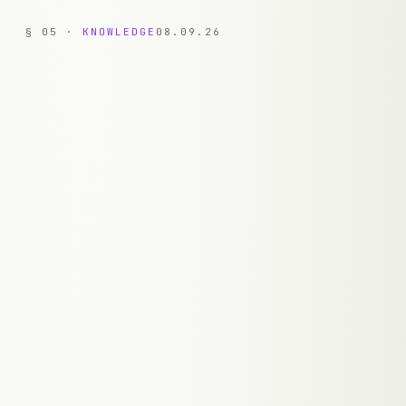
§
05
·
KNOWLEDGE
08.09.26
QUERY · „
WAS KOSTET DAS?
"
PGVECTOR ·
4
RELEVANTE CHUNKS
Timeline
Preise
Typescript
Workflow