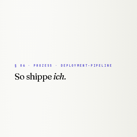
Buchungsübersicht
↳
iCal-Integration für Kalender-Sync
NEXT.JS
SUPABASE
RESEND
ICAL
§
06
·
PROZESS · DEPLOYMENT-PIPELINE
So shippe
ich.
$
GIT PUSH ORIGIN MAIN
● RUNNING
STAGE
01
Discovery & Validierung
Bevor wir bauen, validieren wir: Gibt es einen