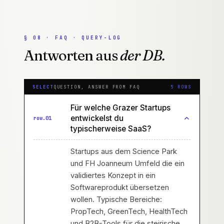
§
08
·
FAQ · QUERY-LOG
Antworten aus
der DB.
SELECT
QUESTION, ANSWER FROM FAQ
5
ROWS
Für welche Grazer Startups
entwickelst du
row.
01
typischerweise SaaS?
Startups aus dem Science Park
und FH Joanneum Umfeld die ein
validiertes Konzept in ein
Softwareprodukt übersetzen
wollen. Typische Bereiche:
PropTech, GreenTech, HealthTech
und B2B-Tools für die steirische