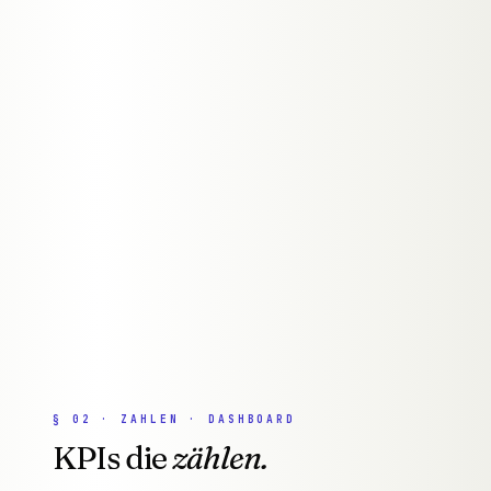
● TENANTS · 3
GRAZ
· AT
TENANT_A
● ACTIVE
TENANT_B
● ACTIVE
TENANT_C
● ACTIVE
SHARED INFRA · SCALE 1→∞
23+
8-12W
5.0
JAHRE ERFAHRUNG
MVP
GOOGLE BEWERTUNG
ENTWICKLUNGSZEIT
§
02
·
ZAHLEN · DASHBOARD
KPIs die
zählen.