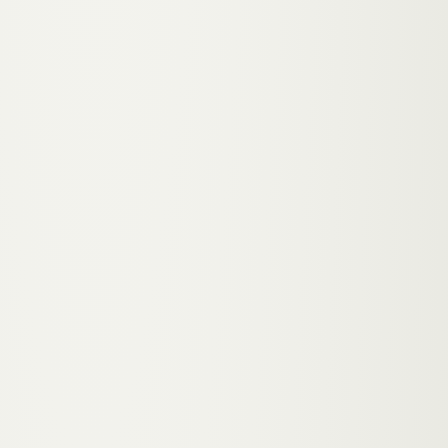
POST
/V1/
WEBDESIGN
Webdesign
in
Graz
200 OK
→
POST
/V1/
SEO-OPTIMIERUNG
SEO Optimierung
in
Graz
200 OK
→
POST
/V1/
KI-AUTOMATION
KI-Automation
in
Graz
200 OK
→
POST
/V1/
APP-ENTWICKLUNG