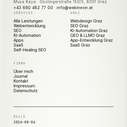
Musa Kaya
·
Göstingerstraße 150/5
,
8051
Graz
+43 660 482 77 00
·
info@webmeon.at
SERVICES
GRAZ
Alle Leistungen
Webdesign Graz
Webentwicklung
SEO Graz
SEO
KI-Automation Graz
KI-Automation
GEO & LLMO Graz
Apps
App-Entwicklung Graz
SaaS
SaaS Graz
Self-Healing SEO
FIRMA
Über mich
Journal
Kontakt
Impressum
Datenschutz
BUILD
2026-08-06