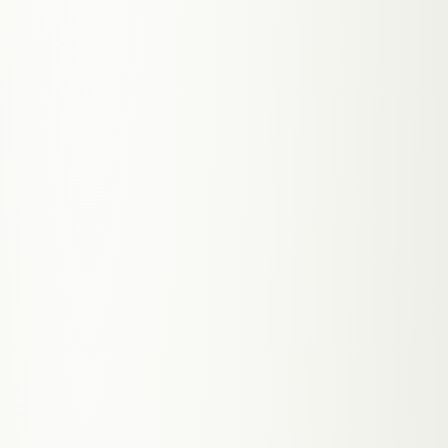
SERVER COMPONENTS
TENANT_
002
NE
Newsletter-System — webmeon.at
● PRODUCTION ·
E-MAIL-AUTOMATION
Mein eigenes Projekt: Newsletter-System
mit Subscriber-Verwaltung, Markdown-
Editor, Live-Preview und Batch-Versand
über Resend. Inklusive Double-Opt-In und
Token-basierter Unsubscribe-Funktion.
SELECT * FROM METRICS
↳
Subscriber-Verwaltung mit
Active/Inactive
↳
Markdown-Body mit Live-Preview
↳
Batch-Versand über Resend API
↳
Token-basierte Unsubscribe-
Funktion