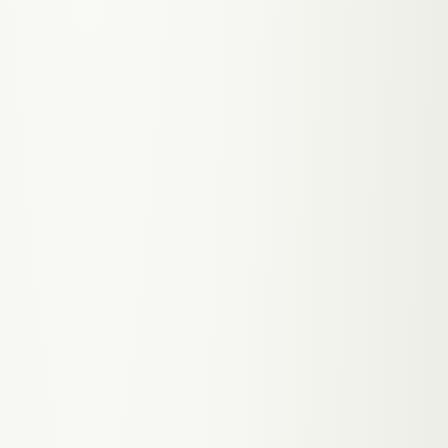
8-12 Wochen.
✓ PASSED
STAGE
04
Beta Launch
Soft-Launch mit Early Adopters. Echtes
Nutzerfeedback sammeln, Bugs fixen und das
Produkt iterativ verbessern bevor wir skalieren.
✓ PASSED
STAGE
05
Wachstum & Skalierung
Public Launch, Marketing-Integration, Analytics
und Feature-Erweiterungen basierend auf
Nutzerdaten. Die Plattform wächst mit deinem
Business.
✓ PASSED