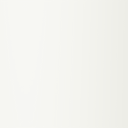
ganzes Ding ist danach komplett
durch die Decke gegangen. Kann ich
nur empfehlen!
DanKüchen Studio
10:15
D
GESCHÄFTSFÜHRUNG
·
DANKÜCHEN KAGRAN
Website überarbeitet, Google Ads
Kampagne aufgesetzt, Werbebanner
gestaltet — alles lief schnell,
zuverlässig und auf den Punkt. Immer
erreichbar, denkt mit, fair &
unkompliziert. Klare Empfehlung!
Buds Bunny
14:08
INHABER
·
BUDS BUNNY
B
Ganz klare Empfehlung!!! Kann jeden
Wunsch erfüllen und Preis/Leistung
auch TOP!!!