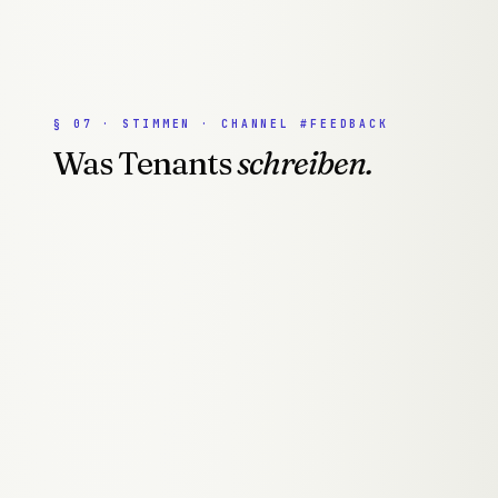
§
07
·
STIMMEN · CHANNEL #FEEDBACK
Was Tenants
schreiben.
#FEEDBACK
●
3
MESSAGES
Gökhan Ildeniz
09:42
G
INHABER
·
ONKELFADE.AT
Der Typ von webmeon hat's einfach
drauf. Er hat sofort verstanden,
worum es bei meiner Marke geht, und
seine Ideen haben perfekt gepasst.
Was er da für mich auf die Beine
gestellt hat, ist der Wahnsinn — mein