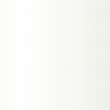
KPI.
01
● LIVE
KPI.
02
● LIVE
23+
8-12W
Jahre Erfahrung
MVP
Entwicklungszeit
KPI.
03
● LIVE
KPI.
04
● LIVE
5.0
100%
Google
Kundenzufriedenheit
Bewertung