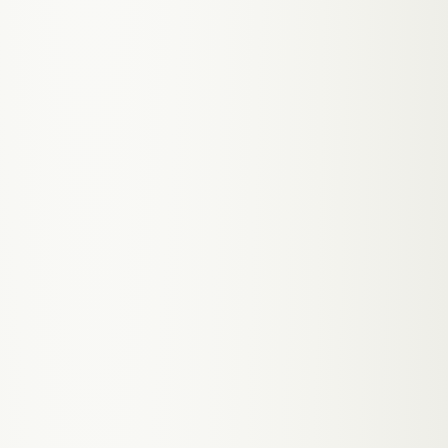
Markt? Wer ist die Zielgruppe? Was ist das
Minimum Viable Product? Ich helfe dir, die
richtigen Fragen zu stellen.
✓ PASSED
STAGE
02
MVP Architektur
Ich plane die technische Architektur für
Skalierbarkeit von Tag 1. Multi-Tenant, Auth,
Billing, Admin-Dashboard — die Grundlagen die
jede SaaS braucht.
✓ PASSED
STAGE
03
Sprint-basierte Entwicklung
Entwicklung in 2-Wochen-Sprints mit klaren
Deliverables. Du siehst nach jedem Sprint neue
Features und gibst Feedback. Typisches MVP: