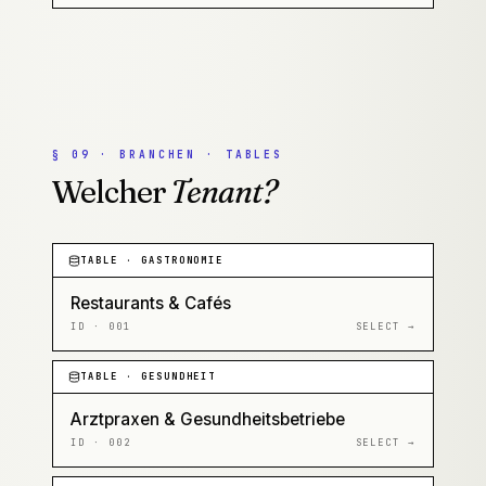
§
09
·
BRANCHEN · TABLES
Welcher
Tenant?
TABLE ·
GASTRONOMIE
Restaurants & Cafés
ID ·
001
SELECT →
TABLE ·
GESUNDHEIT
Arztpraxen & Gesundheitsbetriebe
ID ·
002
SELECT →