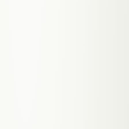
NEXT.JS
SUPABASE
RESEND
MARKDOWN
TENANT_
003
BO
Booking-Platform — webmeon.at
● PRODUCTION ·
TERMINBUCHUNG ALS SERVICE
Mein eigenes Projekt: Booking-Plattform
mit verfügbaren Slots, blockierten Daten,
automatischen Bestätigungs- und Storno-
Mails und Admin-Übersicht. Hier setze ich
selbst ein was ich Kunden empfehle.
SELECT * FROM METRICS
↳
Slot-basierte
Verfügbarkeitsverwaltung
↳
Automatische Bestätigungs- und
Storno-Mails
↳
Admin-Dashboard für