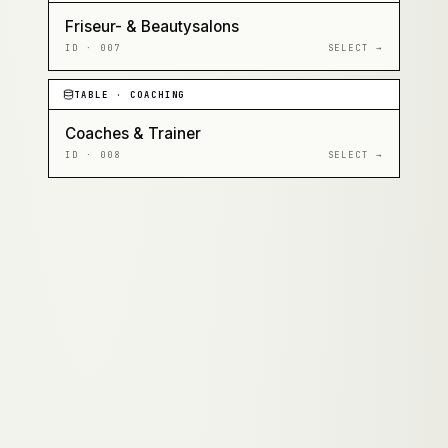
Friseur- & Beautysalons
ID ·
007
SELECT →
TABLE ·
COACHING
Coaches & Trainer
ID ·
008
SELECT →
SUBSCRIPTION ·
GRAZ