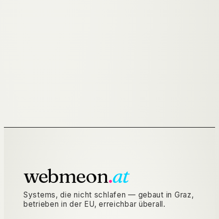
App-Entwicklung
in
Graz
200 OK
→
POST
/V1/
GEO-&-LLMO
GEO & LLMO
in
Graz
200 OK
→
webmeon
.
at
Systems, die nicht schlafen — gebaut in Graz,
betrieben in der EU, erreichbar überall.