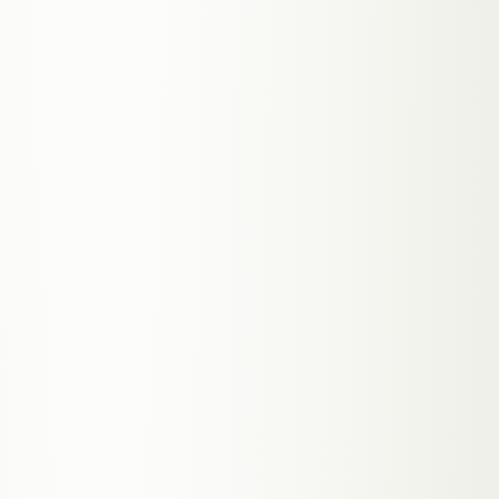
ID
FEATURE
Vom MVP zur skalierbaren Plattform —
f.
001
iterative Entwicklung
● SHIPPED
Multi-Tenant Architektur für maximale
f.
002
Skalierbarkeit
● SHIPPED
Stripe-Integration für Abonnements
f.
003
und Zahlungsabwicklung
● SHIPPED
Admin-Dashboard mit Echtzeit-
f.
004
Analytics und Nutzerverwaltung
● SHIPPED