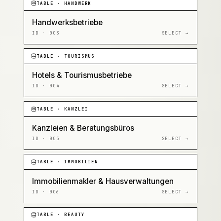
TABLE ·
HANDWERK
Handwerksbetriebe
ID ·
003
SELECT →
TABLE ·
TOURISMUS
Hotels & Tourismusbetriebe
ID ·
004
SELECT →
TABLE ·
KANZLEI
Kanzleien & Beratungsbüros
ID ·
005
SELECT →
TABLE ·
IMMOBILIEN
Immobilienmakler & Hausverwaltungen
ID ·
006
SELECT →
TABLE ·
BEAUTY