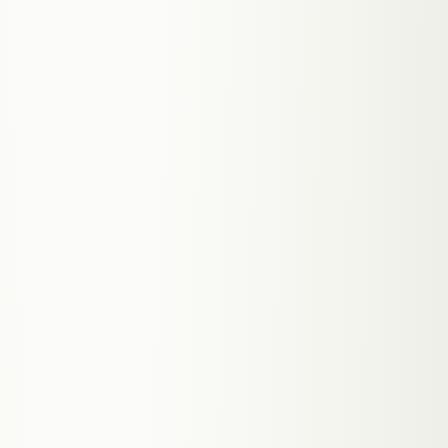
TENANT_
001
AD
Admin-CMS — webmeon.at
● PRODUCTION ·
MULTI-FEATURE DASHBOARD
Mein eigenes Projekt: Vollständiges
Admin-Dashboard mit Auth-Guard, Posts-
Editor mit Live-Preview, Lead-Verwaltung,
Booking-Management, Chat-Sessions und
Newsletter-Versand — alles in einer
Plattform.
SELECT * FROM METRICS
↳
Multi-Feature Admin mit Auth-Guard
↳
Markdown-Editor mit Live-Preview
↳
Lead-, Booking- und Chat-
Management
↳
CSV-Export für alle Datenbereiche
NEXT.JS
SUPABASE
REACT MARKDOWN