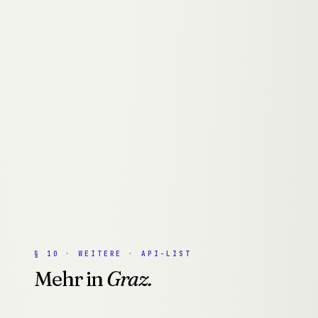
Beratung immer kostenlos. Antwort
innerhalb 24 Stunden.
→
ERSTGESPRÄCH
→
ALLE SERVICES
§
10
·
WEITERE · API-LIST
Mehr in
Graz.