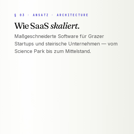
§
03
·
ANSATZ · ARCHITECTURE
Wie SaaS
skaliert.
Maßgeschneiderte Software für Grazer
Startups und steirische Unternehmen — vom
Science Park bis zum Mittelstand.
FRONTEND
NEXT.JS · REACT 19
API LAYER
EDGE FUNCTIONS · TRPC
AUTH + RLS
SUPABASE · PER-TENANT
DATABASE
POSTGRES · ROW-LEVEL
INFRA
VERCEL · GLOBAL CDN