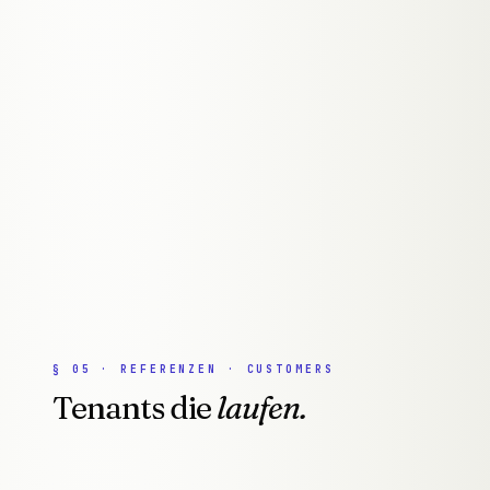
API-first Architektur für nahtlose
f.
005
Integrationen
● SHIPPED
Hosting auf europäischen Servern —
f.
006
DSGVO-konform und performant
● SHIPPED
§
05
·
REFERENZEN · CUSTOMERS
Tenants die
laufen.