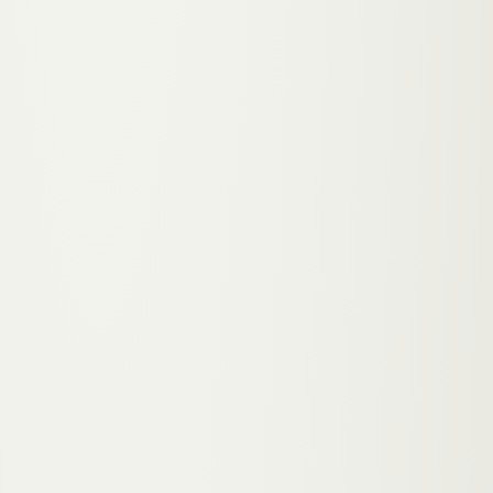
KI-Automation
App-Entwicklung
SaaS-Entwicklung