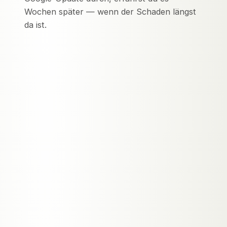
Wochen später — wenn der Schaden längst
da ist.
KLASSISCH · BRANDBERICHT
−30 Tage
Monatsreport. Probleme werden
beschrieben, nachdem sie passiert sind.
Die Asche, nicht der Alarm.
↓
SELF-HEALING · RAUCHMELDER
jetzt