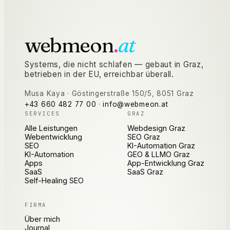
webmeon
.
at
Systems, die nicht schlafen — gebaut in Graz,
betrieben in der EU, erreichbar überall.
Musa Kaya
·
Göstingerstraße 150/5
,
8051
Graz
+43 660 482 77 00
·
info@webmeon.at
SERVICES
GRAZ
Alle Leistungen
Webdesign Graz
Webentwicklung
SEO Graz
SEO
KI-Automation Graz
KI-Automation
GEO & LLMO Graz
Apps
App-Entwicklung Graz
SaaS
SaaS Graz
Self-Healing SEO
FIRMA
Über mich
Journal