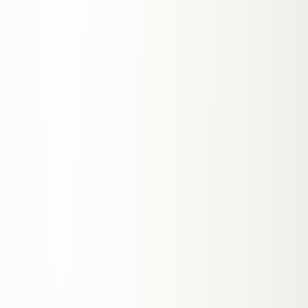
01
05
02
self-
healing
04
03
Beobachten
01
Erkennen
02
Ursache Prüfen
03
Beheben
04