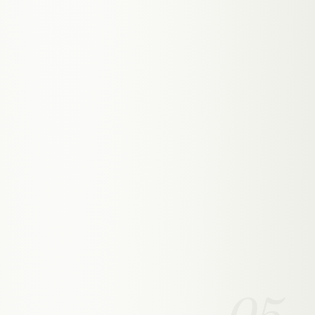
✓
Ziele kommen nur aus echten Seiten — nie
geraten.
✓
Rate-Limit: erst ab mehreren Treffern, kein
Tippfehler- oder Bot-Sturm.
✓
Jeder Redirect liegt in der Datenbank — per
Klick rückgängig.
05