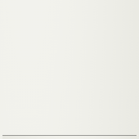
→
ERSTGESPRÄCH
→
SEO IN GRAZ