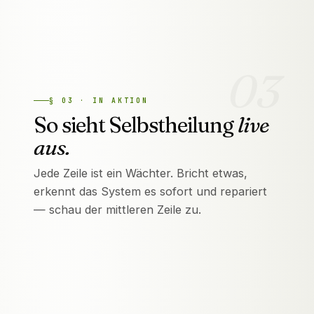
Messen
05
03
§
03
·
IN AKTION
So sieht Selbstheilung
live
aus.
Jede Zeile ist ein Wächter. Bricht etwas,
erkennt das System es sofort und repariert
— schau der mittleren Zeile zu.
MONITORING · WEBMEON.AT
6 CHECKS · LIVE
Rankings
OK
KEYWORD-WATCH