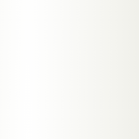
→
KOSTENLOSES ERSTGESPRÄCH
→
SYSTEM ANSEHEN
WEBMEON · VITALS
STATUS: HEALTHY
RANKINGS
CORE WEB
UPTIME