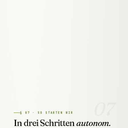
KRITERIUM
KLASSISCHE SEO
MIET-SAAS-TOOL
Erkennung
Monatsreport
automatisiert
manuell, Wochen
Reparatur
teils automatisc
später
Aufsatz über de
Wo es läuft
extern / im Tool
Seite
Laufende
weiteres Fremd
Monatspauschale
Kosten
Abo
Agentur-
Dienst-
Eigentum
Abhängigkeit
Abhängigkeit
07
§
07
·
SO STARTEN WIR
In drei Schritten
autonom.