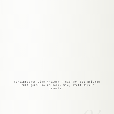
Core Web Vitals
OK
LCP / CLS / INP
Broken Links
OK
404-SCAN
Schema-Markup
OK
STRUKTURIERTE DATEN
Interne Links
OK
CRAWL-INTEGRITÄT
Uptime
OK
VERFÜGBARKEIT
Vereinfachte Live-Ansicht — die 404→301-Heilung
läuft genau so im Code. Wie, steht direkt
darunter.