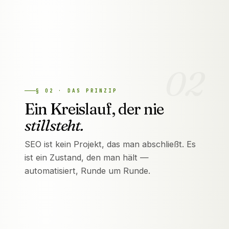
Warnt und repariert, während du noch
handeln kannst — oft, bevor du überhaupt
etwas merkst.
02
§
02
·
DAS PRINZIP
Ein Kreislauf, der nie
stillsteht.
SEO ist kein Projekt, das man abschließt. Es
ist ein Zustand, den man hält —
automatisiert, Runde um Runde.