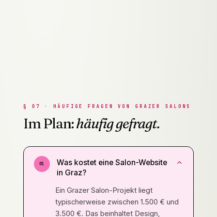
Eigenes Buchungssystem einmalig
implementiert: keine laufenden Kosten,
keine Provision, volle Kontrolle über Termine
und Kundendaten.
§
07
·
HÄUFIGE FRAGEN VON GRAZER SALONS
Im Plan:
häufig gefragt.
Was kostet eine Salon-Website
01
in Graz?
Ein Grazer Salon-Projekt liegt
typischerweise zwischen 1.500 € und
3.500 €. Das beinhaltet Design,