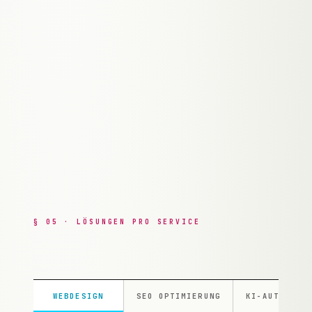
ersten Besuch
04
.
Portfolio das deine
★★★★★
Signature-Styles zeigt —
mehr Wunschkunden,
weniger Kompromisse
§ 05 · LÖSUNGEN PRO SERVICE
WEBDESIGN
SEO OPTIMIERUNG
KI-AUTOMATI