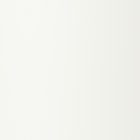
NACHHER
·
GLOW-UP
Lookbook mit deinen besten Arbeiten
kategorisiert nach Service: Cuts,
Colorationen, Extensions — Interessenten
wissen nach 30 Sekunden ob du ihr Stil-
Verständnis teilst.
VORHER
·
03
Buchungsplattformen nehmen Provision für
Kunden die du dir selbst erarbeitet hast —
besonders schmerzhaft für kleine Grazer
Salons
✦
NACHHER
·
GLOW-UP