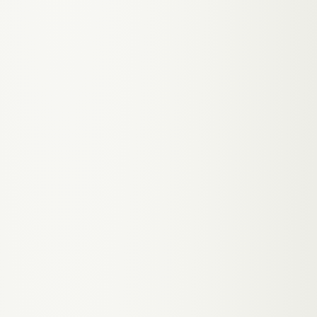
Neukunden fehlt komplett
✦
NACHHER
·
GLOW-UP
Google-präsente Salon-Website mit lokalem
SEO für deinen Stadtteil: Neukunden finden
dich online, und die niedrige Hemmschwelle
durch Online-Buchung macht den ersten
Besuch leicht.
VORHER
·
02
Kunden die in Graz einen neuen Stylisten
suchen, recherchieren online Portfolios —
wer keines zeigt verliert diese Chance
✦