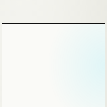
§ · KI-TELEFONASSISTENT · BEAUTY
Deine Hände sind im Haar,
das Telefon läutet trotzdem.
Wer beim Friseur anruft und niemanden erreicht, ruft
beim nächsten Salon an. Ein KI-Telefonassistent nimmt
ab, während du am Stuhl stehst — bucht Termine, trägt
Absagen aus und füllt die Lücke, die sonst leer bleibt.
→
FÜR SALONS