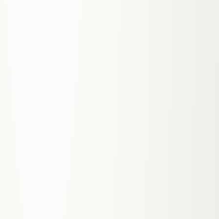
Behandlungs-Menü
~ SIGNATURE SERIES ~
01
.
Sichtbarkeit: 'Friseur Graz
★★★★★
Lend', 'Barbershop Graz
Eggenberg', 'Nail Studio
Jakomini'
02
.
Buchungssystem das Grazer
★★★★★
Stammkunden bindet —
keine Provision, direkter
Kontakt
03
.
Transparente Preisliste und
★★★★★
Service-Übersicht — Grazer
schätzen Klarheit vor dem