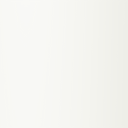
Buchungssystem das Grazer Stammkunden
bindet — keine Provision, direkter Kontakt
Transparente Preisliste und Service-
Übersicht — Grazer schätzen Klarheit vor
dem ersten Besuch
Portfolio das deine Signature-Styles zeigt —
mehr Wunschkunden, weniger
Kompromisse
//
WEBDESIGN
· FAQ
Was kostet eine Salon-Website in Graz?
Wie gewinne ich als Salon in Graz neue
Kunden über das Internet?