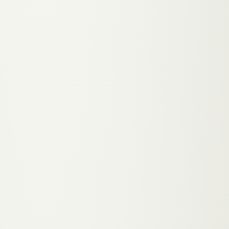
✦ GLOW-UP ·
GRAZ
Mehr Kunden für deinen Salon in
Graz
→
TERMIN BUCHEN
→
ZURÜCK ZU
GRAZ