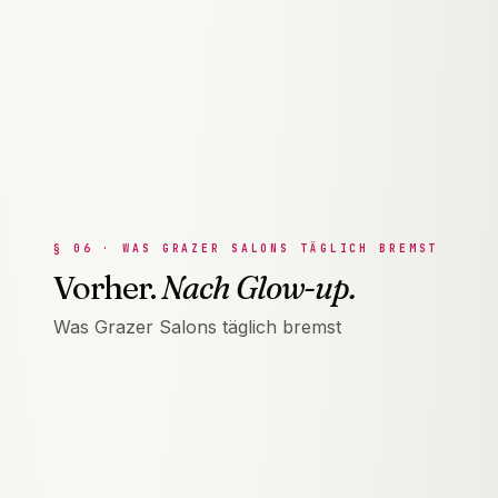
Lohnt sich Online-Buchung für einen
kleinen Grazer Salon?
→
§
06
·
WAS GRAZER SALONS TÄGLICH BREMST
Vorher.
Nach Glow-up.
Was Grazer Salons täglich bremst
VORHER
·
01
Grazer Salons leben von Stammkunden und
Mundpropaganda — der digitale Kanal für