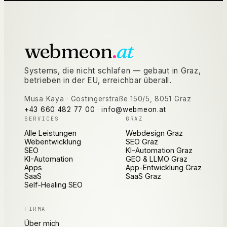
webmeon
.
at
Systems, die nicht schlafen — gebaut in Graz,
betrieben in der EU, erreichbar überall.
Musa Kaya
·
Göstingerstraße 150/5
,
8051
Graz
+43 660 482 77 00
·
info@webmeon.at
SERVICES
GRAZ
Alle Leistungen
Webdesign Graz
Webentwicklung
SEO Graz
SEO
KI-Automation Graz
KI-Automation
GEO & LLMO Graz
Apps
App-Entwicklung Graz
SaaS
SaaS Graz
Self-Healing SEO
FIRMA
Über mich