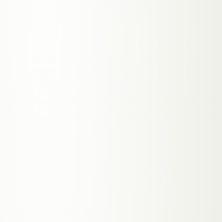
GRAZ
Beratung & Diagnose
Personalisierter Treatment-Plan
Premium-Produkte · BIO
Nachsorge inkludiert