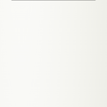
Webdesign das deinen Grazer
Salon ins Rampenlicht rückt
Grazer Salons leben von Stammkunden und
Empfehlungen — aber die nächste Kundin
sucht den Friseur bei Google. Ich entwickle
Salon-Websites die deine Arbeit zeigen,
Vertrauen schaffen und neue Kunden
bringen.
// VORTEILE FÜR DEINE BRANCHE
Sichtbarkeit: 'Friseur Graz Lend',
'Barbershop Graz Eggenberg', 'Nail Studio
Jakomini'